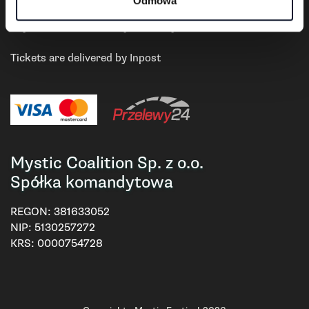
Payment and delivery
Odmowa
Payments are settled by Przelewy24.
Tickets are delivered by Inpost
Mystic Coalition Sp. z o.o.
Spółka komandytowa
REGON:
381633052
NIP:
5130257272
KRS:
0000754728