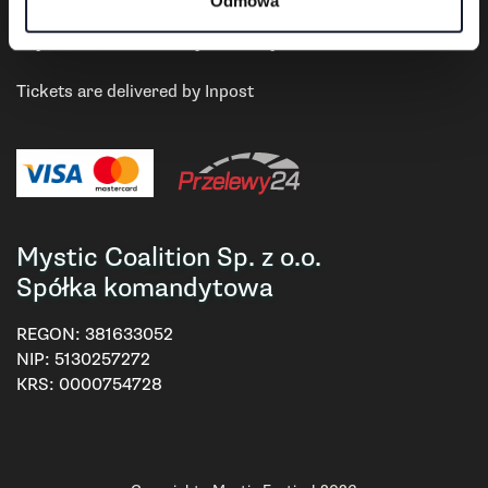
Payment and delivery
Odmowa
Payments are settled by Przelewy24.
Tickets are delivered by Inpost
Mystic Coalition Sp. z o.o.
Spółka komandytowa
REGON:
381633052
NIP:
5130257272
KRS:
0000754728