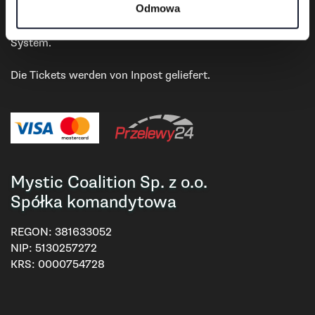
Zahlung und Lieferung
Odmowa
Zahlungen im Geschäft erfolgen über das Przelewy24-
System.
Die Tickets werden von Inpost geliefert.
Mystic Coalition Sp. z o.o.
Spółka komandytowa
REGON:
381633052
NIP:
5130257272
KRS:
0000754728