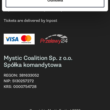
Payment and delivery
Odmowa
Payments are settled by Przelewy24.
Tickets are delivered by Inpost
Mystic Coalition Sp. z o.o.
Spółka komandytowa
REGON:
381633052
NIP:
5130257272
KRS:
0000754728