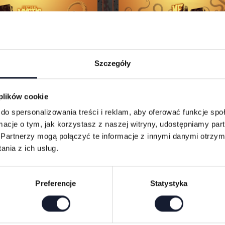
Szczegóły
rnet 3-dniowy VIP
Karnet 3-dniowy
 plików cookie
do spersonalizowania treści i reklam, aby oferować funkcje sp
Kup bilet
Kup bilet
ormacje o tym, jak korzystasz z naszej witryny, udostępniamy p
Partnerzy mogą połączyć te informacje z innymi danymi otrzym
nia z ich usług.
Preferencje
Statystyka