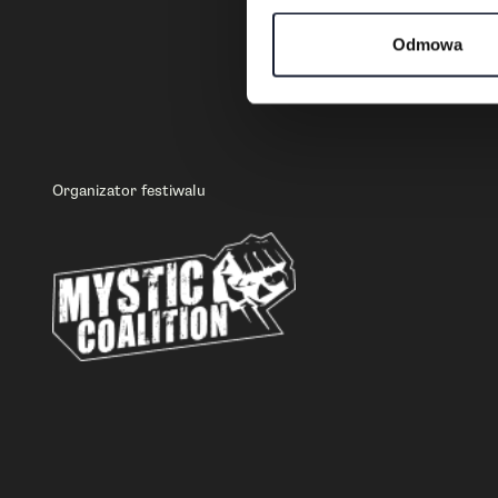
Odmowa
Organizator festiwalu