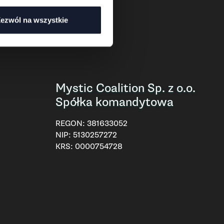
ezwól na wszystkie
Mystic Coalition Sp. z o.o.
Spółka komandytowa
REGON:
381633052
NIP:
5130257272
KRS:
0000754728