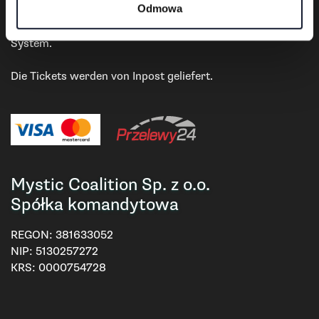
Zahlung und Lieferung
Odmowa
Zahlungen im Geschäft erfolgen über das Przelewy24-
System.
Die Tickets werden von Inpost geliefert.
Mystic Coalition Sp. z o.o.
Spółka komandytowa
REGON:
381633052
NIP:
5130257272
KRS:
0000754728