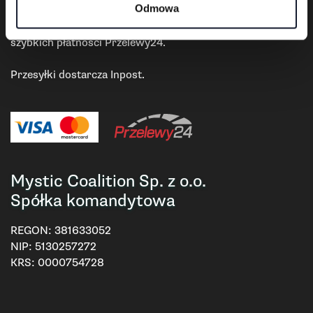
Płatności i dostawa
Odmowa
Płatności w sklepie realizowane są przy pomocy systemu
szybkich płatności Przelewy24.
Przesyłki dostarcza Inpost.
Mystic Coalition Sp. z o.o.
Spółka komandytowa
REGON:
381633052
NIP:
5130257272
KRS:
0000754728